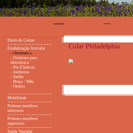
Dores de Costas
Colar Philadelphia
Estabilização Articular
-
Ortoteses s.
-
Ortóteses para
tibiotársica
-
Pés Elásticos
-
Joelheiras
-
Joelho
-
Braço / Mão
-
Ombro
Mobilidade
Próteses membros
inferiores
Próteses membros
superiores
Saúde Vascular