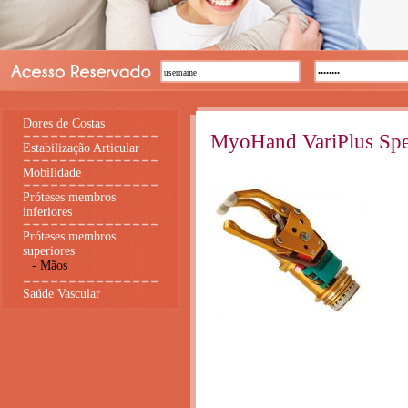
Dores de Costas
MyoHand VariPlus Sp
Estabilização Articular
Mobilidade
Próteses membros
inferiores
Próteses membros
superiores
-
Mãos
Saúde Vascular