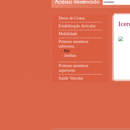
Dores de Costas
Ice
Estabilização Articular
Mobilidade
Próteses membros
inferiores
-
Pés
-
Joelhos
Próteses membros
superiores
Saúde Vascular